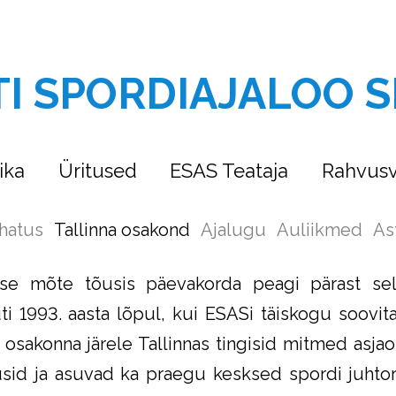
TI SPORDIAJALOO S
ika
Üritused
ESAS Teataja
Rahvusv
hatus
Tallinna osakond
Ajalugu
Auliikmed
As
se mõte tõusis päevakorda peagi pärast selt
ti 1993. aasta lõpul, kui ESASi täiskogu soov
 osakonna järele Tallinnas tingisid mitmed asja
asusid ja asuvad ka praegu kesksed spordi juht