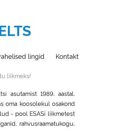
ELTS
ahelised lingid
Kontakt
tu liikmeks!
si asutamist 1989. aastal.
itas oma koosolekul osakond
olud - pool ESASi liikmetest
organid, rahvusraamatukogu,