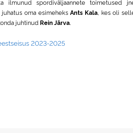
 ka ilmunud spordiväljaannete toimetused jne
a juhatus oma esimeheks
Ants Kala
, kes oli se
akonda juhtinud
Rein Järva
.
eestseisus 2023-2025