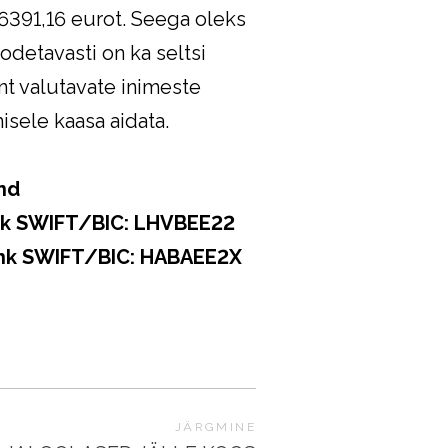
 6391,16 eurot. Seega oleks
odetavasti on ka seltsi
nt valutavate inimeste
isele kaasa aidata.
ond
k SWIFT/BIC: LHVBEE22
FT/BIC: HABAEE2X
JÄRGMINE