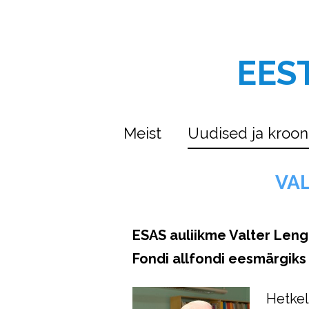
EES
Meist
Uudised ja kroon
VA
ESAS auliikme Valter Leng
Fondi allfondi eesmärgiks 
Hetkel