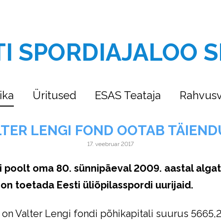
TI SPORDIAJALOO S
ika
Üritused
ESAS Teataja
Rahvusv
LTER LENGI FOND OOTAB TÄIEND
17. veebruar 2017
i poolt oma 80. sünnipäeval 2009. aastal algat
on toetada Eesti üliõpilasspordi
uurijaid.
 on Valter Lengi fondi põhikapitali suurus 5665,