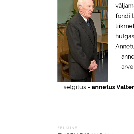
väljam
fondi 
liikme
hulgas
Annetu
annet
arvel
EE67
selgitus -
annetus Valter
EELMINE