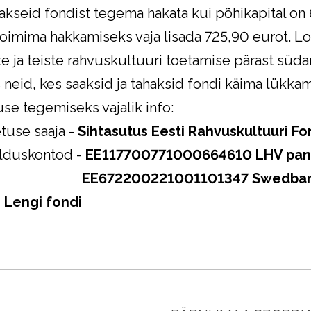
akseid fondist tegema hakata kui põhikapital on
toimima hakkamiseks vaja lisada 725,90 eurot. Lo
te ja teiste rahvuskultuuri toetamise pärast süda
 neid, kes saaksid ja tahaksid fondi käima lükkam
se tegemiseks vajalik info:
use saaja -
Sihtasutus Eesti Rahvuskultuuri F
duskontod -
EE117700771000664610 LHV pan
2200221001101347 Swedbank SWI
 Lengi fondi