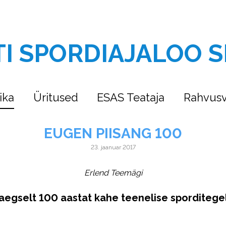
TI SPORDIAJALOO S
ika
Üritused
ESAS Teataja
Rahvusv
EUGEN PIISANG 100
23. jaanuar 2017
Erlend Teemägi
egselt 100 aastat kahe teenelise sporditege