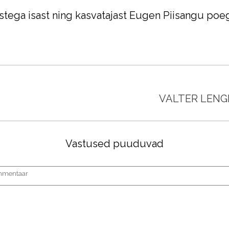
tega isast ning kasvatajast Eugen Piisangu poeg
VALTER LENG
Vastused puuduvad