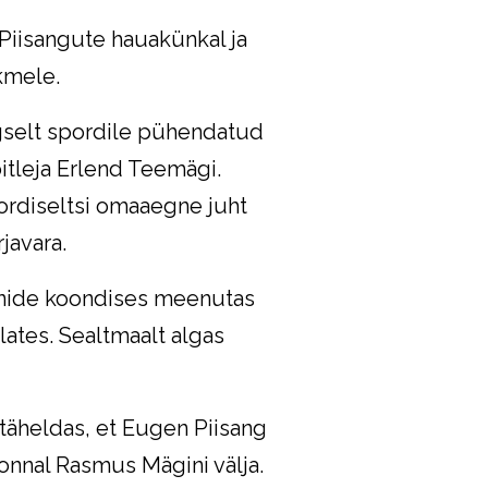
 Piisangute hauakünkal ja
ikmele.
gselt spordile pühendatud
itleja Erlend Teemägi.
pordiseltsi omaaegne juht
javara.
anide koondises meenutas
ates. Sealtmaalt algas
täheldas, et Eugen Piisang
konnal Rasmus Mägini välja.