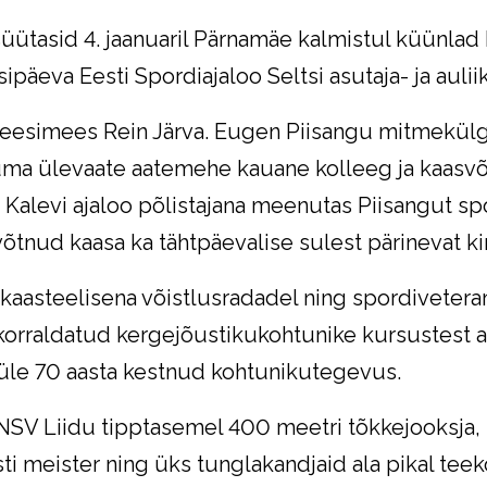
süütasid 4. jaanuaril Pärnamäe kalmistul küünlad
sipäeva Eesti Spordiajaloo Seltsi asutaja- ja auli
aseesimees Rein Järva. Eugen Piisangu mitmekül
kuma ülevaate aatemehe kauane kolleeg ja kaasvõ
g Kalevi ajaloo põlistajana meenutas Piisangut s
võtnud kaasa ka tähtpäevalise sulest pärinevat kir
kaasteelisena võistlusradadel ning spordiveter
korraldatud kergejõustikukohtunike kursustest al
üle 70 aasta kestnud kohtunikutegevus.
SV Liidu tipptasemel 400 meetri tõkkejooksja, 
esti meister ning üks tunglakandjaid ala pikal tee