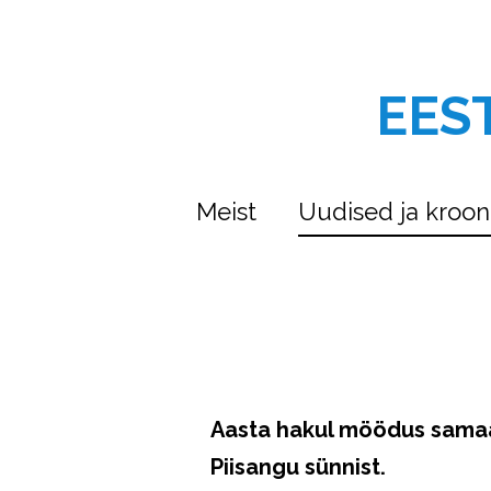
EES
Meist
Uudised ja kroon
Aasta hakul möödus samaa
Piisangu sünnist.