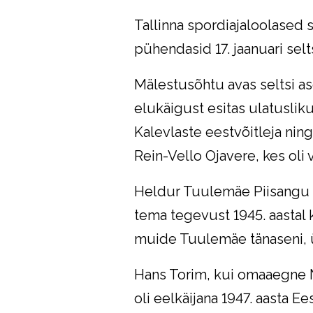
Tallinna spordiajaloolased 
pühendasid 17. jaanuari selt
Mälestusõhtu avas seltsi 
elukäigust esitas ulatusli
Kalevlaste eestvõitleja nin
Rein-Vello Ojavere, kes oli 
Heldur Tuulemäe Piisangu 
tema tegevust 1945. aastal 
muide Tuulemäe tänaseni, 
Hans Torim, kui omaaegne N
oli eelkäijana 1947. aasta E