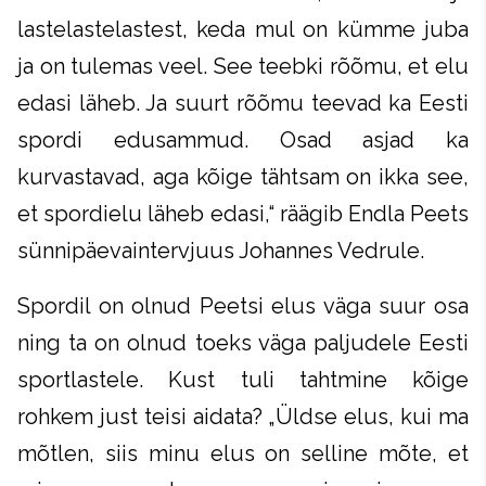
lastelastelastest, keda mul on kümme juba
ja on tulemas veel. See teebki rõõmu, et elu
edasi läheb. Ja suurt rõõmu teevad ka Eesti
spordi edusammud. Osad asjad ka
kurvastavad, aga kõige tähtsam on ikka see,
et spordielu läheb edasi,“ räägib Endla Peets
sünnipäevaintervjuus Johannes Vedrule.
Spordil on olnud Peetsi elus väga suur osa
ning ta on olnud toeks väga paljudele Eesti
sportlastele. Kust tuli tahtmine kõige
rohkem just teisi aidata? „Üldse elus, kui ma
mõtlen, siis minu elus on selline mõte, et