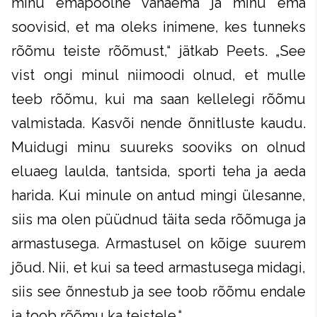
minu emapoolne vanaema ja minu ema
soovisid, et ma oleks inimene, kes tunneks
rõõmu teiste rõõmust,“ jätkab Peets. „See
vist ongi minul niimoodi olnud, et mulle
teeb rõõmu, kui ma saan kellelegi rõõmu
valmistada. Kasvõi nende õnnitluste kaudu.
Muidugi minu suureks sooviks on olnud
eluaeg laulda, tantsida, sporti teha ja aeda
harida. Kui minule on antud mingi ülesanne,
siis ma olen püüdnud täita seda rõõmuga ja
armastusega. Armastusel on kõige suurem
jõud. Nii, et kui sa teed armastusega midagi,
siis see õnnestub ja see toob rõõmu endale
ja toob rõõmu ka teistele.“