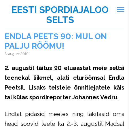
EESTI SPORDIAJALOO
SELTS
ENDLA PEETS 90: MUL ON
PALJU RÕÕMU!
3. august 2019
2. augustil täitus 90 eluaastat meie seltsi
teenekal liikmel, alati elurõõmsal Endla
Peetsil. Lisaks teistele õnnitlejatele käis
tal külas spordireporter Johannes Vedru.
Endlat pidasid meeles ning läkitasid oma
head soovid teele ka 2.-3. augustil Madsal