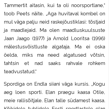
Tammertit aitasin, kui ta oli noorsportlane,“
toob Peets näite. „Aga huvitaval kombel on
mul väga palju neid raskejõustiklasi: tõstjaid
ja maadlejaid. Ma olen maadluskuulsuste
Jaan Jaago (1977) ja Arnold Looritsa (1996)
mälestusvõistluste algataja. Ma ei oska
öelda, miks ma need algatused võtsin,
tahtsin et nad saaks rahvale rohkem
teadvustatud.“
Spordiga on Endla siiani väga kursis. „Kogu
aeg loen sporti. Elan praegu kaasa Otile,
meie rallisõitjale. Elan talle südamest kaasa.
Kõikidele tublidele Eesti sportlastele elan