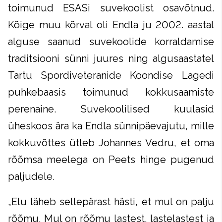
toimunud ESASi suvekoolist osavõtnud.
Kõige muu kõrval oli Endla ju 2002. aastal
alguse saanud suvekoolide korraldamise
traditsiooni sünni juures ning algusaastatel
Tartu Spordiveteranide Koondise Lagedi
puhkebaasis toimunud kokkusaamiste
perenaine. Suvekoolilised kuulasid
üheskoos ära ka Endla sünnipäevajutu, mille
kokkuvõttes ütleb Johannes Vedru, et oma
rõõmsa meelega on Peets hinge pugenud
paljudele.
„Elu läheb sellepärast hästi, et mul on palju
rõõmu. Mul on rõõmu lastest, lastelastest ja